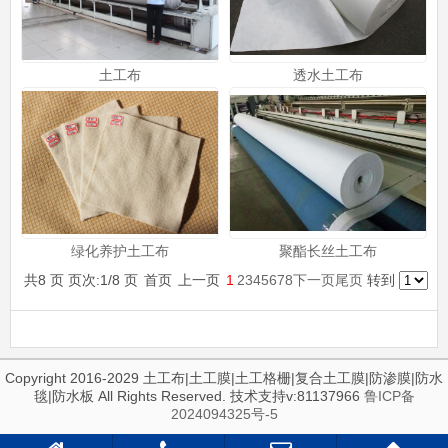
土工布
透水土工布
绿化养护土工布
聚酯长丝土工布
共8 页 页次:1/8 页
首页
上一页
1
2
3
4
5
6
7
8
下一页
尾页
转到
Copyright 2016-2029 土工布|土工膜|土工格栅|复合土工膜|防渗膜|防水
毯|防水板 All Rights Reserved. 技术支持v:81137966
鲁ICP备
2024094325号-5