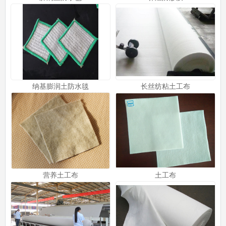
纳基膨润土防水毯
长丝纺粘土工布
营养土工布
土工布